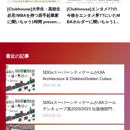
[Clubhouse]大学生・高校生
[Clubhouse]エンタメ??の
必見!MBAを持つ若手起業家
今後をエンタメ界??にいたM
に聞いちゃう1時間 presente
BAホルダーに聞いちゃう1時
d by ABS Alumni
間‼️From 青学MBA同窓会 (A
BS Alumni)
最近の記事
SDGsスーパーシティゲームがUIA
Architecture & ChildrenGolden Cubes
Awards, 5th Edition 出版物部門において
2023.05.28
特別賞を受賞しました。
SDGsスーパーシティゲームがJIAゴール
デンキューブ賞2020/2023 出版物部門に
おいて優秀賞を受賞しました。
2023.01.23