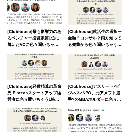
[Clubhouse]最も影響力のあ
[Clubhouse]就活生の選択ー
るベンチャー投資家第1位に
金融？コンサル？両方知って
輝いたVCに色々聞いちゃう1
る先輩から色々聞いちゃう1
時間(青学MBA)
時間by青学MBA同窓会
[Clubhouse]経費精算の革命
[Clubhouse]アスリート×ビ
児 Fintechスタートアップ経
ジネス×NPO、元アメフト選
営者に色々聞いちゃう1時間
手?のMBAホルダーに色々聞
by 青山学院大学MBA同窓会
いちゃう1時間 by青学MBA
同窓会