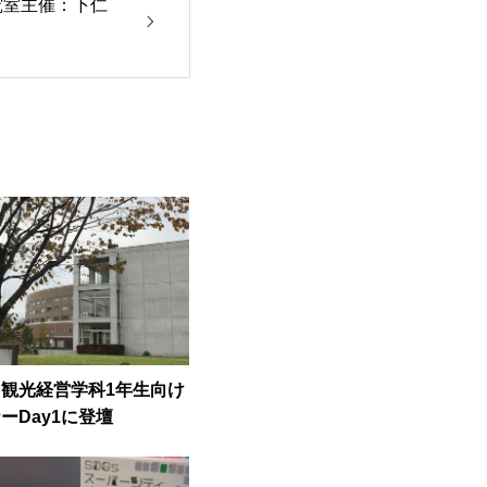
究室主催：下仁
観光経営学科1年生向け
ーDay1に登壇