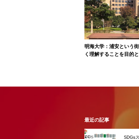
明海大学：浦安という街
く理解することを目的と
研究Ⅱ・Day10に講師
最近の記事
SDGs