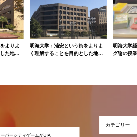
をよりよ
明海大学：浦安という街をよりよ
明海大学
した地域
く理解することを目的とした地域
グ論の授業
として登壇
研究Ⅱ・Day7に講師として登壇
ゲームを
スーパーシティゲームがUIA