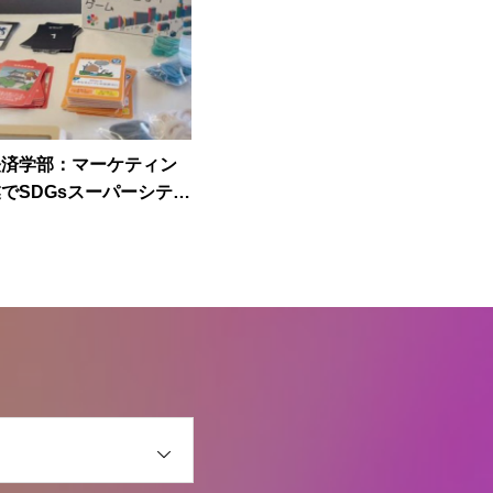
経済学部：マーケティン
でSDGsスーパーシティ
実施しました