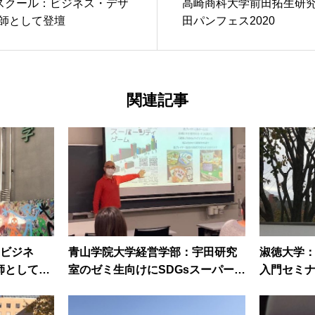
スクール：ビジネス・デザ
高崎商科大学前田拓生研
講師として登壇
田パンフェス2020
関連記事
ビジネ
青山学院大学経営学部：宇田研究
淑徳大学：
師として登
室のゼミ生向けにSDGsスーパーシ
入門セミナ
ティゲーム体験会を実施しました