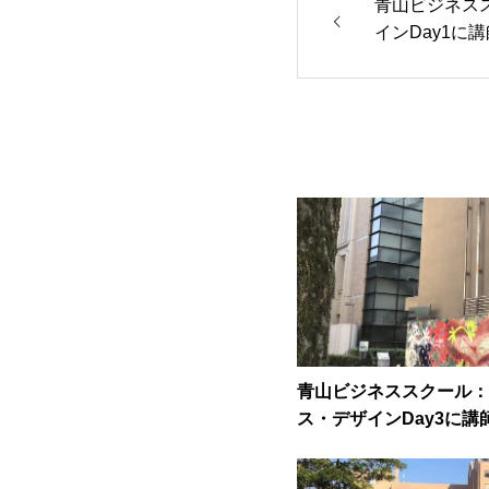
青山ビジネス
インDay1に
青山ビジネススクール：
ス・デザインDay3に講
壇