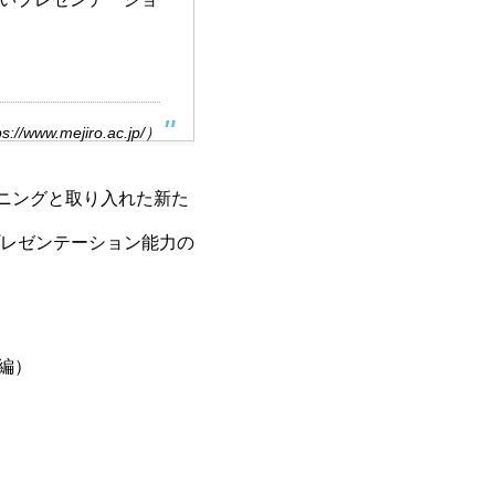
ww.mejiro.ac.jp/）
ニングと取り入れた新た
レゼンテーション能力の
編）