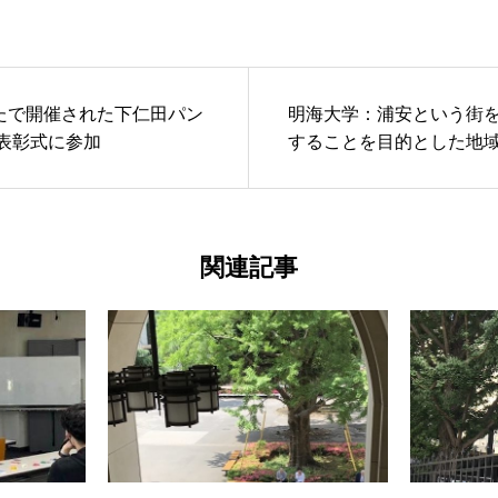
たで開催された下仁田パン
明海大学：浦安という街
の表彰式に参加
することを目的とした地
Day7に講師として登壇
関連記事