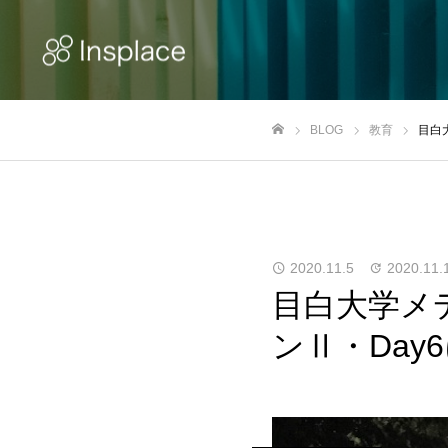
BLOG
教育
目白
ホーム
2020.11.5
2020.11.
目白大学メ
ンⅡ・Day