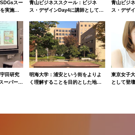
SDGsスー
青山ビジネススクール：ビジネ
青山ビジ
を実施し
ス・デザインDay4に講師として登
ス・デザイ
壇
壇
宇田研究
明海大学：浦安という街をよりよ
東京女子
sスーパーシ
く理解することを目的とした地域
として登
しました
研究Ⅱ・Day10に講師として登壇