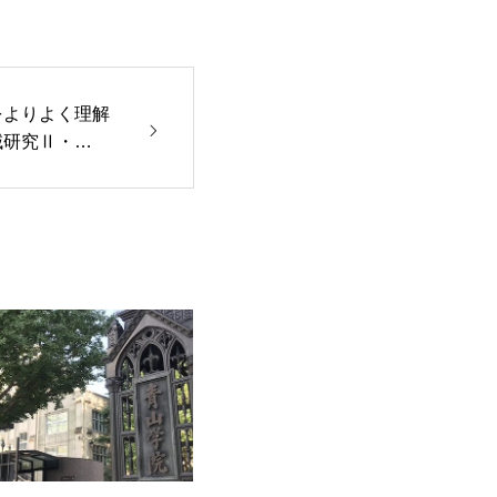
をよりよく理解
域研究Ⅱ・