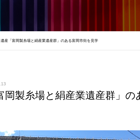
界遺産「富岡製糸場と絹産業遺産群」のある富岡市街を見学
.13
富岡製糸場と絹産業遺産群」の